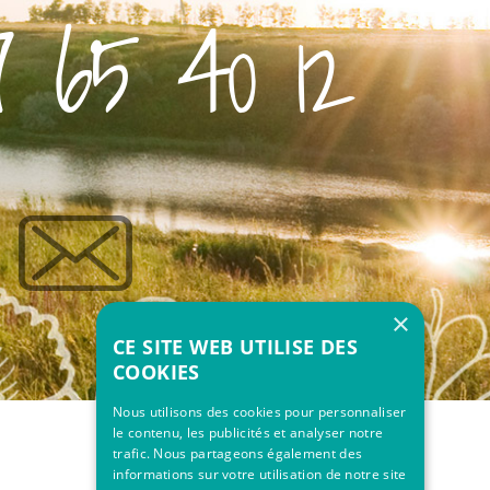
 65 40 12
×
CE SITE WEB UTILISE DES
COOKIES
Nous utilisons des cookies pour personnaliser
le contenu, les publicités et analyser notre
trafic. Nous partageons également des
informations sur votre utilisation de notre site