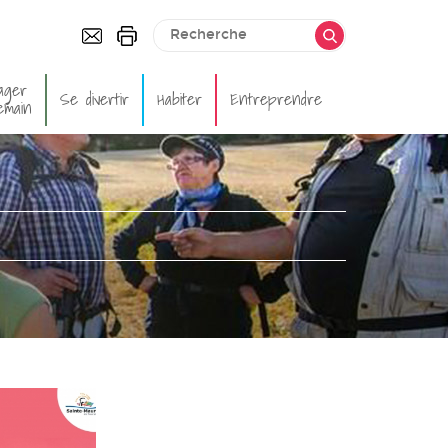
ager
Se divertir
Habiter
Entreprendre
emain