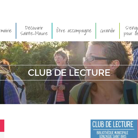
Découvrir
S'eng
mairie
Être accompagné
Grandir
Sainte-Maure
pour d
CLUB DE LECTURE