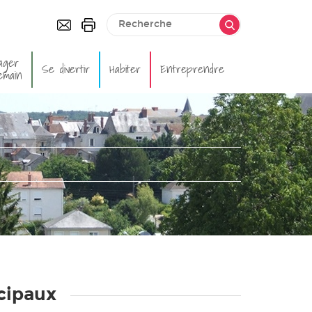
ager
Se divertir
Habiter
Entreprendre
emain
ncipaux