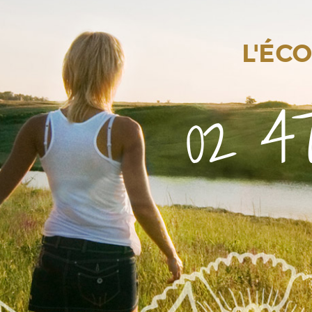
L'ÉC
02 47