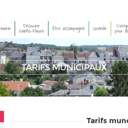
Découvrir
S'eng
mairie
Être accompagné
Grandir
Sainte-Maure
pour d
TARIFS MUNICIPAUX
Tarifs mu